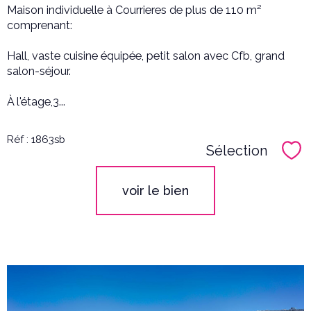
Maison individuelle à Courrieres de plus de 110 m²
comprenant:
Hall, vaste cuisine équipée, petit salon avec Cfb, grand
salon-séjour.
À l'étage,3...
Réf : 1863sb
Sélection
Sél
voir le bien