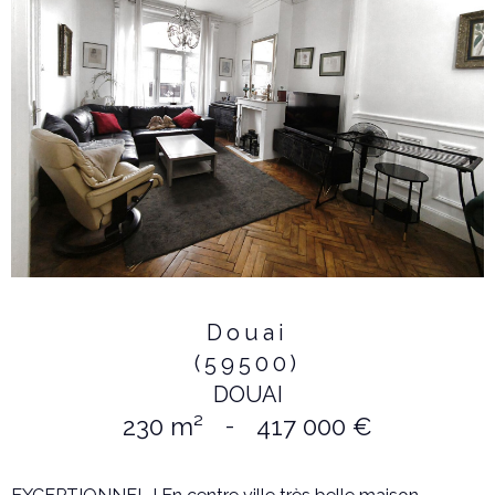
Douai
(59500)
DOUAI
230 m²
-
417 000 €