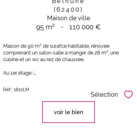
Béthune
(62400)
Maison de ville
95 m²
-
110 000 €
Maison de 90 m² de surafce habitable, rénovée
comprenant un salon-salle à manger de 28 m², une
cuisine et un wc au rez de chaussée.
Au 1er étage :...
Réf : 1810LM
Sélection
Sél
voir le bien