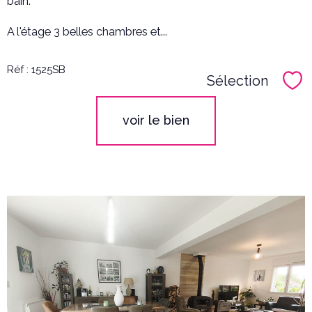
bain.
A l'étage 3 belles chambres et...
Réf : 1525SB
Sélection
Sél
voir le bien