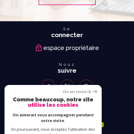
Se
connecter
espace propriétaire
Nous
suivre
On en reste là
Comme beaucoup, notre site
utilise les cookies
Nous
adhérons
On aimerait vous accompagner pendant
votre visite.
En poursuivant, vous acceptez l'utilisation des