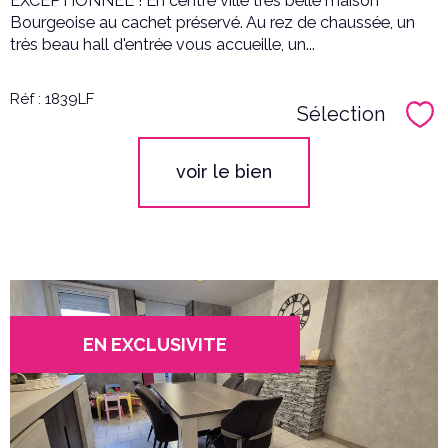
EXCEPTIONNEL ! En centre ville très belle maison
Bourgeoise au cachet préservé. Au rez de chaussée, un
très beau hall d'entrée vous accueille, un...
Réf : 1839LF
Sélection
Sél
voir le bien
EN EXCLUSIVITE