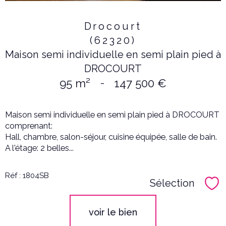
Drocourt
(62320)
Maison semi individuelle en semi plain pied à
DROCOURT
95 m²
-
147 500 €
Maison semi individuelle en semi plain pied à DROCOURT
comprenant:
Hall, chambre, salon-séjour, cuisine équipée, salle de bain.
A l'étage: 2 belles...
Réf : 1804SB
Sélection
Sél
voir le bien