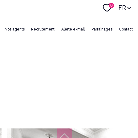
Langue
0
FR
nos agents
recrutement
alerte e-mail
parrainages
contact