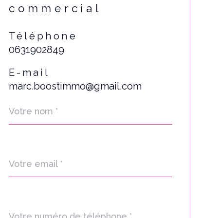
commercial
Téléphone
0631902849
E-mail
marc.boostimmo@gmail.com
Nom
Fieldset
*
par
défaut
email
*
Téléphone
*