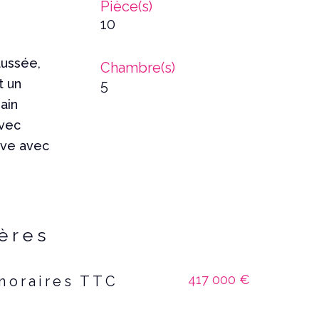
Pièce(s)
10
aussée,
Chambre(s)
t un
5
ain
avec
cave avec
ières
417 000 €
onoraires TTC