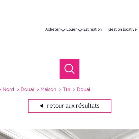
acheter
louer
estimation
gestion locative
Maisons
Maisons
Appartements
Appartements
Terrains
Immobilier professionnel
Autres
Autres
Immobiliers Professionnels
Nord
Douai
Maison
T10
Douai
retour aux résultats