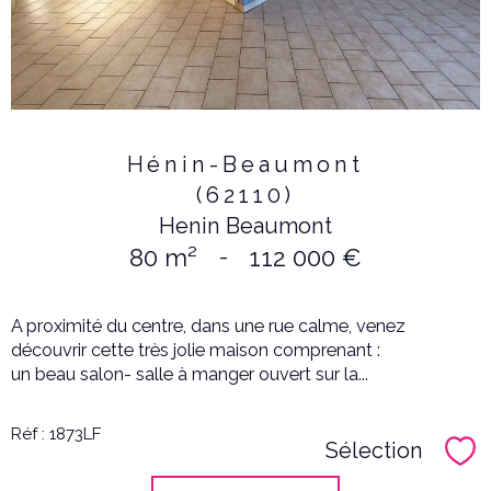
Hénin-Beaumont
(62110)
Henin Beaumont
80 m²
-
112 000 €
A proximité du centre, dans une rue calme, venez
découvrir cette très jolie maison comprenant :
un beau salon- salle à manger ouvert sur la...
Réf : 1873LF
Sélection
Sél