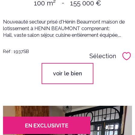
100 m²
-
155 000 €
Nouveauté secteur prisé d'Hénin Beaumont maison de
lotissement à HENIN BEAUMONT comprenant:
Hall, vaste salon séjour, cuisine entièrement équipée,...
Réf : 1937SB
Sélection
Sél
voir le bien
EN EXCLUSIVITE