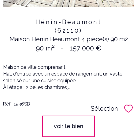
Hénin-Beaumont
(62110)
Maison Henin Beaumont 4 pièce(s) 90 m2
90 m²
-
157 000 €
Maison de ville comprenant :
Hall d'entrée avec un espace de rangement, un vaste
salon séjour, une cuisine équipée.
À l'étage : 2 belles chambres,...
Réf : 1936SB
Sélection
Sél
voir le bien