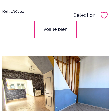
Réf : 1908SB
Sélection
Sél
voir le bien