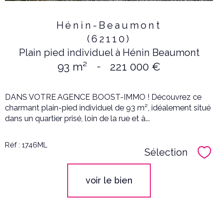
Hénin-Beaumont
(62110)
Plain pied individuel à Hénin Beaumont
93 m²
-
221 000 €
DANS VOTRE AGENCE BOOST-IMMO ! Découvrez ce
charmant plain-pied individuel de 93 m², idéalement situé
dans un quartier prisé, loin de la rue et à...
Réf : 1746ML
Sélection
Sél
voir le bien