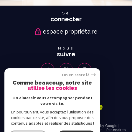
Se
connecter
espace propriétaire
Nous
suivre
On en reste là
Comme beaucoup, notre site
utilise les cookies
Nous
adhérons
On aimerait vous accompagner pendant
votre visite.
En poursuivant, vous acceptez l'utilisation des
cookies par ce site, afin de vous proposer des
contenus adaptés et réaliser des statistiques !
© 2026 | Tous droits réservés | Traduction powered by Google |
Nos honoraires
Plan du site
Mentions légales
Admin
Partenaires