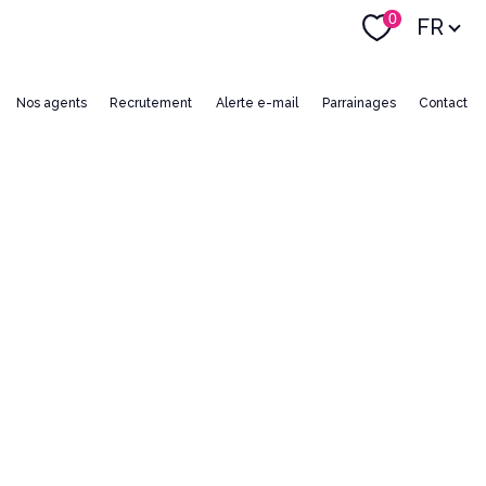
Langue
0
FR
nos agents
recrutement
alerte e-mail
parrainages
contact