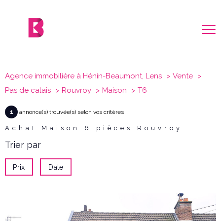
Agence immobilière à Hénin-Beaumont, Lens
Vente
Pas de calais
Rouvroy
Maison
T6
1
annonce(s) trouvée(s) selon vos critères
Achat Maison 6 pièces Rouvroy
Trier par
Prix
Date