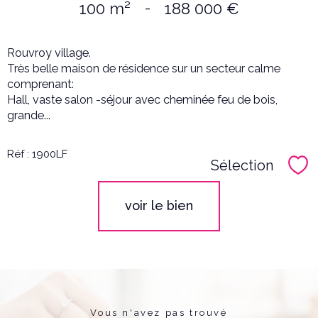
100 m²
-
188 000 €
Rouvroy village.
Très belle maison de résidence sur un secteur calme
comprenant:
Hall, vaste salon -séjour avec cheminée feu de bois,
grande...
Réf : 1900LF
Sélection
Sél
voir le bien
Vous n'avez pas trouvé